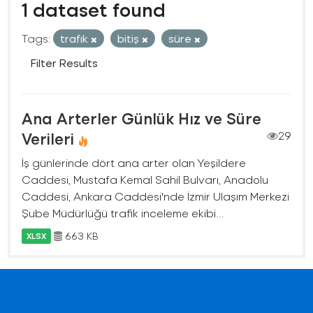
1 dataset found
Tags:
trafık
bitiş
süre
Filter Results
Ana Arterler Günlük Hız ve Süre
Verileri
29
İş günlerinde dört ana arter olan Yeşildere
Caddesi, Mustafa Kemal Sahil Bulvarı, Anadolu
Caddesi, Ankara Caddesi'nde İzmir Ulaşım Merkezi
Şube Müdürlüğü trafik inceleme ekibi...
663 KB
XLSX