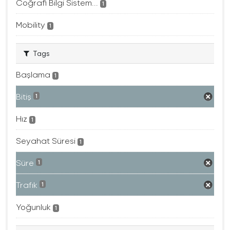
Coğrafi Bilgi Sistem...
1
Mobility
1
Tags
Başlama
1
Bitiş
1
Hız
1
Seyahat Süresi
1
Süre
1
Trafık
1
Yoğunluk
1