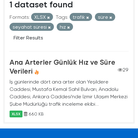
1 dataset found
Formats:
XLSX
Tags:
trafık
süre
seyahat süresi
hız
Filter Results
Ana Arterler Günlük Hız ve Süre
Verileri
29
İş günlerinde dört ana arter olan Yeşildere
Caddesi, Mustafa Kemal Sahil Bulvarı, Anadolu
Caddesi, Ankara Caddesi'nde İzmir Ulaşım Merkezi
Şube Müdürlüğü trafik inceleme ekibi...
660 KB
XLSX