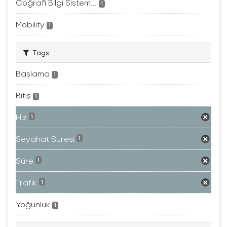
Coğrafi Bilgi Sistem...
1
Mobility
1
Tags
Başlama
1
Bitiş
1
Hız
1
Seyahat Süresi
1
Süre
1
Trafık
1
Yoğunluk
1