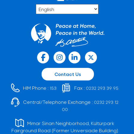
Contact Us
HIM Phone :
Fax :
153
0232 293 39 95
Central/Telephone Exchange :
0232 293 12
00
Mimar Sinan Neighborhood, Kültürpark
Fairground Road (Former Universiade Building)