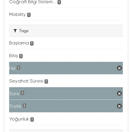
Coğrafi Bilgi Sistem...
1
Mobility
1
Tags
Başlama
1
Bitiş
1
Hız
1
Seyahat Süresi
1
Süre
1
Trafık
1
Yoğunluk
1