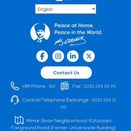
Contact Us
HIM Phone :
Fax :
153
0232 293 39 95
Central/Telephone Exchange :
0232 293 12
00
Mimar Sinan Neighborhood, Kültürpark
Fairground Road (Former Universiade Building)