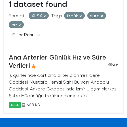
1 dataset found
Formats:
XLSX
Tags:
trafık
süre
hız
Filter Results
Ana Arterler Günlük Hız ve Süre
Verileri
29
İş günlerinde dört ana arter olan Yeşildere
Caddesi, Mustafa Kemal Sahil Bulvarı, Anadolu
Caddesi, Ankara Caddesi'nde İzmir Ulaşım Merkezi
Şube Müdürlüğü trafik inceleme ekibi...
663 KB
XLSX