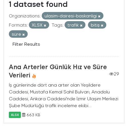
1 dataset found
Organizations:
ulasim-dairesi-baskanligi
Formats:
XLSX
Tags:
trafık
bitiş
süre
Filter Results
Ana Arterler Günlük Hız ve Süre
Verileri
29
İş günlerinde dört ana arter olan Yeşildere
Caddesi, Mustafa Kemal Sahil Bulvarı, Anadolu
Caddesi, Ankara Caddesi'nde İzmir Ulaşım Merkezi
Şube Müdürlüğü trafik inceleme ekibi...
663 KB
XLSX