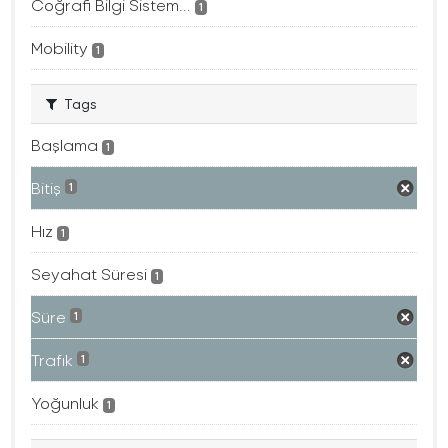
Coğrafi Bilgi Sistem...
1
Mobility
1
Tags
Başlama
1
Bitiş
1
Hız
1
Seyahat Süresi
1
Süre
1
Trafık
1
Yoğunluk
1