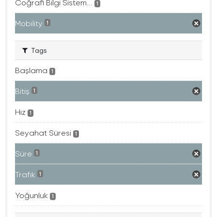
Coğrafi Bilgi Sistem...
1
Mobility
1
Tags
Başlama
1
Bitiş
1
Hız
1
Seyahat Süresi
1
Süre
1
Trafık
1
Yoğunluk
1