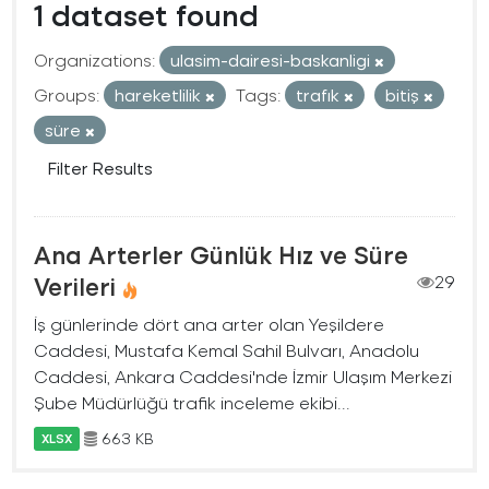
1 dataset found
Organizations:
ulasim-dairesi-baskanligi
Groups:
hareketlilik
Tags:
trafık
bitiş
süre
Filter Results
Ana Arterler Günlük Hız ve Süre
Verileri
29
İş günlerinde dört ana arter olan Yeşildere
Caddesi, Mustafa Kemal Sahil Bulvarı, Anadolu
Caddesi, Ankara Caddesi'nde İzmir Ulaşım Merkezi
Şube Müdürlüğü trafik inceleme ekibi...
663 KB
XLSX