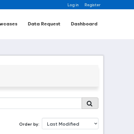
Log in
Register
wcases
Data Request
Dashboard
Order by