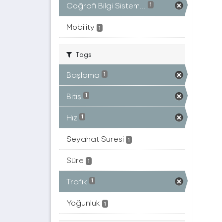
Coğrafi Bilgi Sistem...
1
Mobility
1
Tags
Başlama
1
Bitiş
1
Hız
1
Seyahat Süresi
1
Süre
1
Trafık
1
Yoğunluk
1