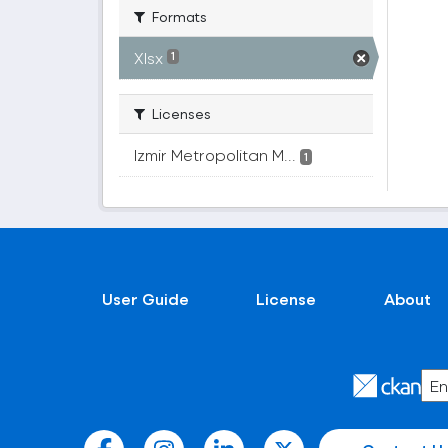
Formats
Xlsx
1
Licenses
Izmir Metropolitan M...
1
User Guide
License
About