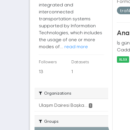
Forma
integrated and
traf
interconnected
transportation systems
supported by Information
Ana 
Technologies, which includes
the usage of one or more
İş gü
modes of...
read more
Cadde
XLSX
Followers
Datasets
13
1
Organizations
Ulaşım Dairesi Başka...
1
Groups