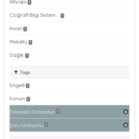
Altyapı
1
Coğrafi Bilgi Sistem...
1
İnsan
1
Mobility
1
Sağlık
1
Tags
Engelli
1
Konum
1
Tekerlekli Sandalye
1
Şarj Istasyonu
1