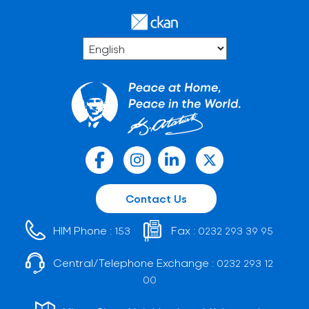
Contact Us
HIM Phone :
Fax :
153
0232 293 39 95
Central/Telephone Exchange :
0232 293 12
00