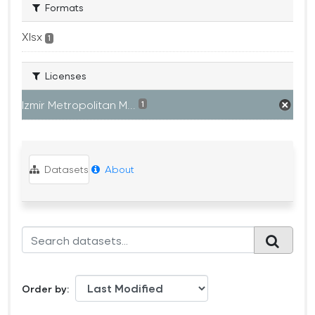
Formats
Xlsx
1
Licenses
Izmir Metropolitan M...
1
Datasets
About
Order by