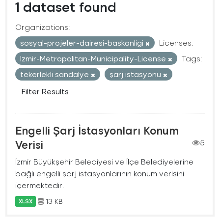
1 dataset found
Organizations:
sosyal-projeler-dairesi-baskanligi
Licenses:
Izmir-Metropolitan-Municipality-License
Tags:
tekerlekli sandalye
şarj istasyonu
Filter Results
Engelli Şarj İstasyonları Konum
Verisi
5
İzmir Büyükşehir Belediyesi ve İlçe Belediyelerine
bağlı engelli şarj istasyonlarının konum verisini
içermektedir.
13 KB
XLSX