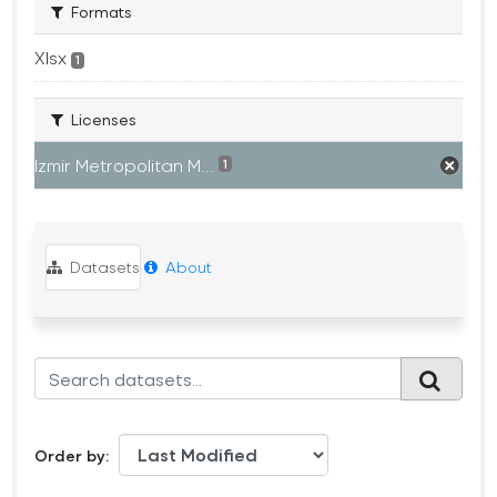
Formats
Xlsx
1
Licenses
Izmir Metropolitan M...
1
Datasets
About
Order by