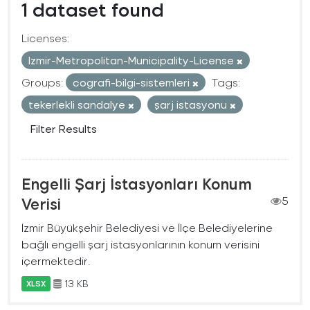
1 dataset found
Licenses:
Izmir-Metropolitan-Municipality-License
Groups:
cografi-bilgi-sistemleri
Tags:
tekerlekli sandalye
şarj istasyonu
Filter Results
Engelli Şarj İstasyonları Konum
Verisi
5
İzmir Büyükşehir Belediyesi ve İlçe Belediyelerine
bağlı engelli şarj istasyonlarının konum verisini
içermektedir.
13 KB
XLSX