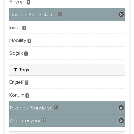
Altyapı
1
Coğrafi Bilgi Sistem...
1
İnsan
1
Mobility
1
Sağlık
1
Tags
Engelli
1
Konum
1
Tekerlekli Sandalye
1
Şarj Istasyonu
1