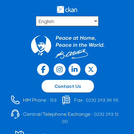
Contact Us
HIM Phone :
Fax :
153
0232 293 39 95
Central/Telephone Exchange :
0232 293 12
00