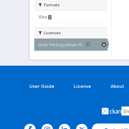
Formats
Xlsx
1
Licenses
Izmir Metropolitan M...
1
User Guide
License
About