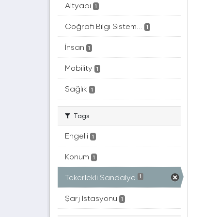
Altyapı
1
Coğrafi Bilgi Sistem...
1
İnsan
1
Mobility
1
Sağlık
1
Tags
Engelli
1
Konum
1
Tekerlekli Sandalye
1
Şarj Istasyonu
1