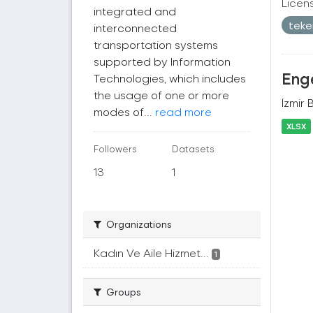
Licen
integrated and
teke
interconnected
transportation systems
supported by Information
Enge
Technologies, which includes
the usage of one or more
İzmir 
modes of...
read more
XLSX
Followers
Datasets
13
1
Organizations
Kadın Ve Aile Hizmet...
1
Groups