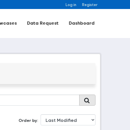
Log in
Register
wcases
Data Request
Dashboard
Order by