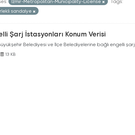
ses:
Izmir-Metropolitan-Municipality-License
Tags:
rlekli sandalye
lli Şarj İstasyonları Konum Verisi
Büyükşehir Belediyesi ve İlçe Belediyelerine bağlı engelli şar
13 KB