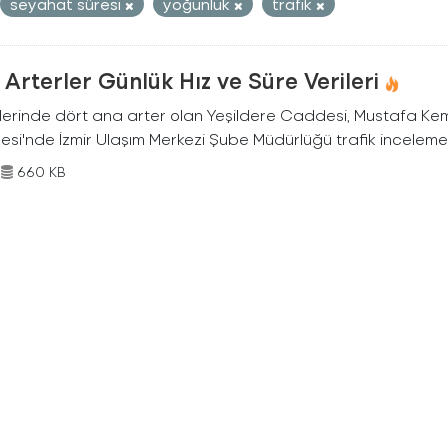
seyahat süresi
yoğunluk
trafık
Arterler Günlük Hız ve Süre Verileri
nlerinde dört ana arter olan Yeşildere Caddesi, Mustafa Ke
si'nde İzmir Ulaşım Merkezi Şube Müdürlüğü trafik inceleme e
660 KB