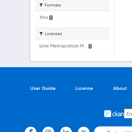
Formats
Xlsx
1
Licenses
Izmir Metropolitan M...
1
User Guide
License
About