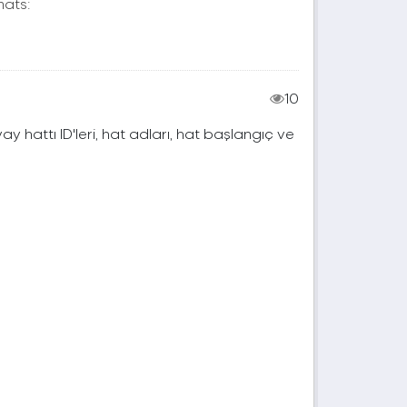
ats:
10
vay hattı ID'leri, hat adları, hat başlangıç ve