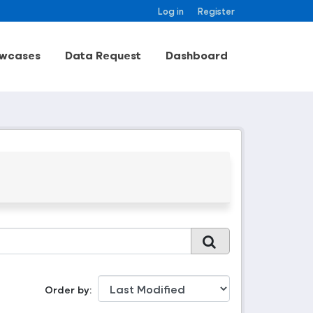
Log in
Register
wcases
Data Request
Dashboard
Order by