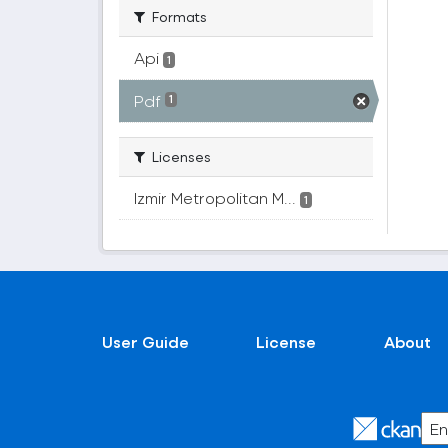
Formats
Api
1
Pdf
1
Licenses
Izmir Metropolitan M...
1
User Guide
License
About