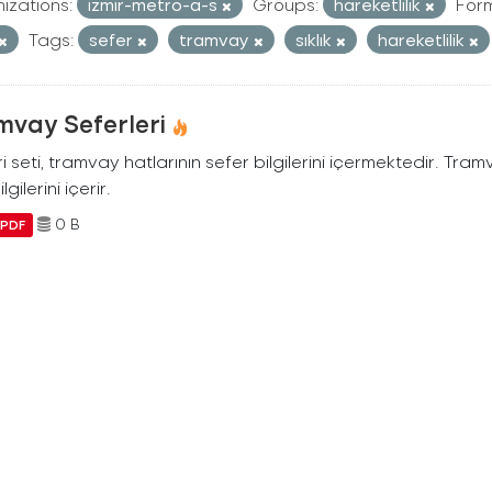
izations:
izmir-metro-a-s
Groups:
hareketlilik
Form
Tags:
sefer
tramvay
sıklık
hareketlilik
mvay Seferleri
i seti, tramvay hatlarının sefer bilgilerini içermektedir. Tram
ilgilerini içerir.
0 B
PDF