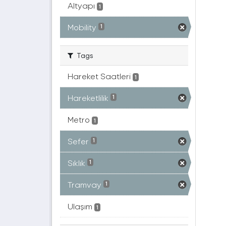
Altyapı
1
Mobility
1
Tags
Hareket Saatleri
1
Hareketlilik
1
Metro
1
Sefer
1
Sıklık
1
Tramvay
1
Ulaşım
1