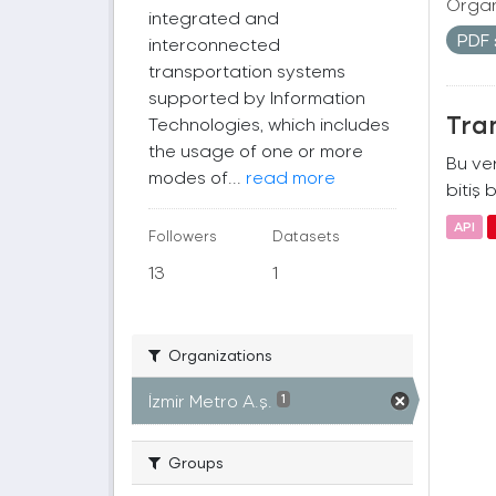
Organ
integrated and
PDF
interconnected
transportation systems
supported by Information
Tra
Technologies, which includes
the usage of one or more
Bu ver
modes of...
read more
bitiş b
API
Followers
Datasets
13
1
Organizations
İzmir Metro A.ş.
1
Groups