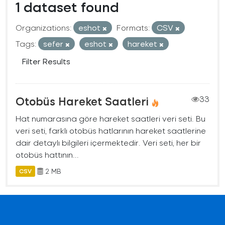
1 dataset found
Organizations:
eshot
Formats:
CSV
Tags:
sefer
eshot
hareket
Filter Results
Otobüs Hareket Saatleri
33
Hat numarasına göre hareket saatleri veri seti. Bu
veri seti, farklı otobüs hatlarının hareket saatlerine
dair detaylı bilgileri içermektedir. Veri seti, her bir
otobüs hattının...
2 MB
CSV