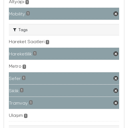
Altyapı
1
Mobility
1
Tags
Hareket Saatleri
1
Hareketlilik
1
Metro
1
Sefer
1
Sıklık
1
Tramvay
1
Ulaşım
1