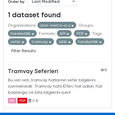
Order by
1 dataset found
Organizations:
izmir-metro-a-s
Groups:
hareketlilik
Formats:
API
PDF
Tags:
sefer
tramvay
sıklık
hareketlilik
Filter Results
Tramvay Seferleri
9
Bu veri seti, tramvay hatlarının sefer bilgilerini
içermektedir. Tramvay hattı ID'leri, hat adları, hat
başlangıç ve bitiş bilgilerini içerir.
0 B
API
PDF