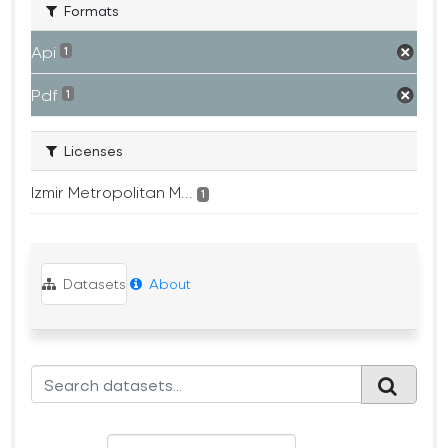
Formats
Api
1
Pdf
1
Licenses
Izmir Metropolitan M...
1
Datasets
About