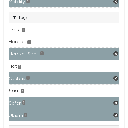
Mobility
1
Tags
Eshot
1
Hareket
1
Hareket Saati
1
Hat
1
Otobüs
1
Saat
1
Sefer
1
Ulaşım
1