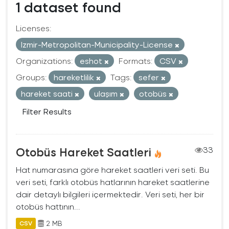
1 dataset found
Licenses:
Izmir-Metropolitan-Municipality-License
Organizations:
eshot
Formats:
CSV
Groups:
hareketlilik
Tags:
sefer
hareket saati
ulaşım
otobüs
Filter Results
Otobüs Hareket Saatleri
33
Hat numarasına göre hareket saatleri veri seti. Bu
veri seti, farklı otobüs hatlarının hareket saatlerine
dair detaylı bilgileri içermektedir. Veri seti, her bir
otobüs hattının...
2 MB
CSV