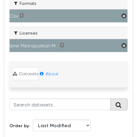
Formats
Csv
1
Licenses
Izmir Metropolitan M...
1
Datasets
About
Order by