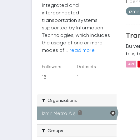
Licen
integrated and
izmi
interconnected
transportation systems
supported by Information
Tra
Technologies, which includes
the usage of one or more
Bu ver
modes of...
read more
bitiş b
API
Followers
Datasets
13
1
Organizations
İzmir Metro A.ş.
1
Groups