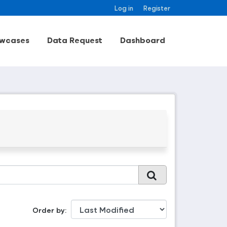
Log in
Register
wcases
Data Request
Dashboard
Order by