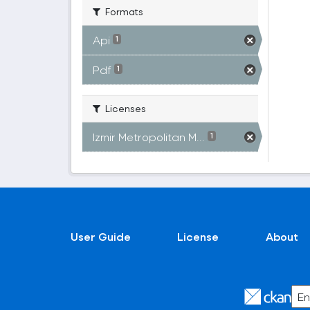
Formats
Api
1
Pdf
1
Licenses
Izmir Metropolitan M...
1
User Guide
License
About