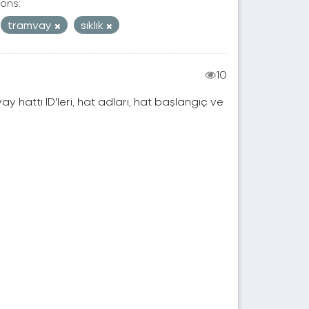
ons:
tramvay
sıklık
10
vay hattı ID'leri, hat adları, hat başlangıç ve