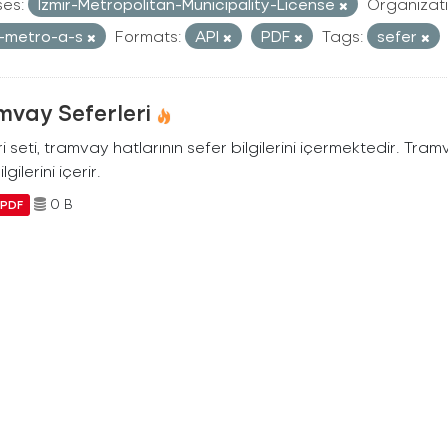
ses:
Izmir-Metropolitan-Municipality-License
Organizati
r-metro-a-s
Formats:
API
PDF
Tags:
sefer
mvay Seferleri
i seti, tramvay hatlarının sefer bilgilerini içermektedir. Tram
ilgilerini içerir.
0 B
PDF