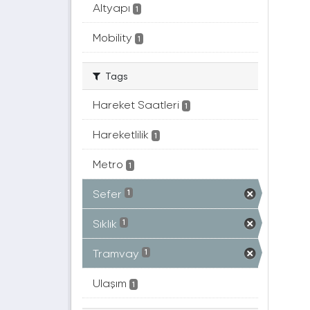
Altyapı
1
Mobility
1
Tags
Hareket Saatleri
1
Hareketlilik
1
Metro
1
Sefer
1
Sıklık
1
Tramvay
1
Ulaşım
1