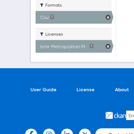
Formats
Csv
1
Licenses
Izmir Metropolitan M...
1
User Guide
License
About