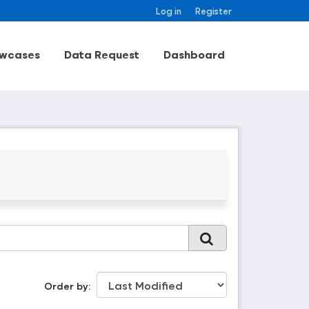
Log in
Register
wcases
Data Request
Dashboard
Order by