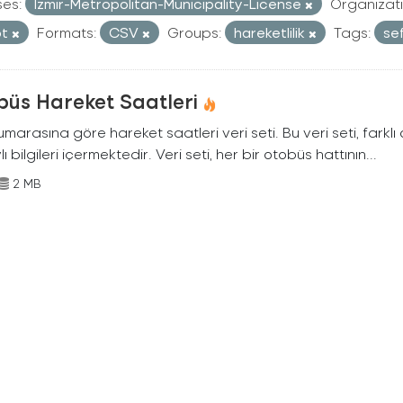
ses:
Izmir-Metropolitan-Municipality-License
Organizati
ot
Formats:
CSV
Groups:
hareketlilik
Tags:
se
büs Hareket Saatleri
marasına göre hareket saatleri veri seti. Bu veri seti, farklı
ı bilgileri içermektedir. Veri seti, her bir otobüs hattının...
2 MB