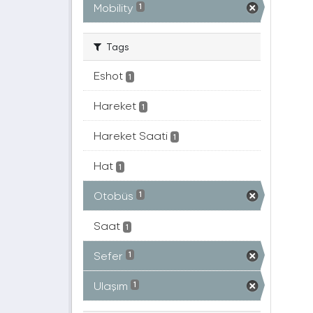
Mobility
1
Tags
Eshot
1
Hareket
1
Hareket Saati
1
Hat
1
Otobüs
1
Saat
1
Sefer
1
Ulaşım
1