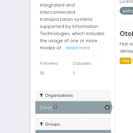
Licen
integrated and
esh
interconnected
transportation systems
supported by Information
Oto
Technologies, which includes
the usage of one or more
Hat nu
modes of...
read more
detayl
CSV
Followers
Datasets
13
1
Organizations
Eshot
1
Groups