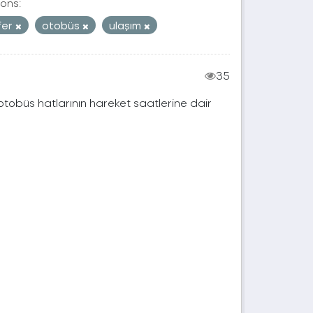
ons:
fer
otobüs
ulaşım
35
 otobüs hatlarının hareket saatlerine dair