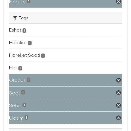
Mobility
1
Tags
Eshot
1
Hareket
1
Hareket Saati
1
Hat
1
Otobüs
1
Saat
1
Sefer
1
Ulaşım
1