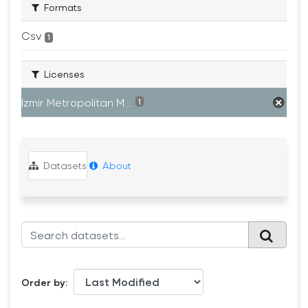
Formats
Csv
1
Licenses
Izmir Metropolitan M...
1
Datasets
About
Order by