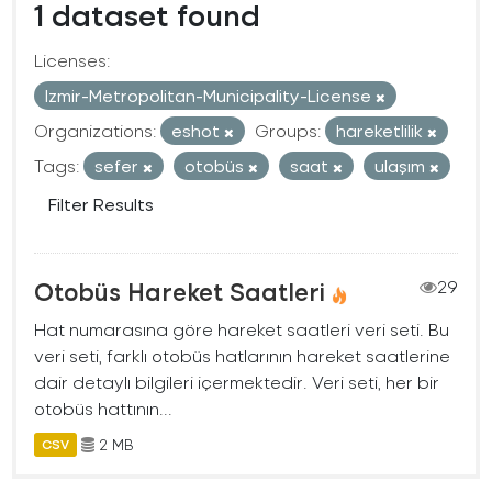
1 dataset found
Licenses:
Izmir-Metropolitan-Municipality-License
Organizations:
eshot
Groups:
hareketlilik
Tags:
sefer
otobüs
saat
ulaşım
Filter Results
Otobüs Hareket Saatleri
29
Hat numarasına göre hareket saatleri veri seti. Bu
veri seti, farklı otobüs hatlarının hareket saatlerine
dair detaylı bilgileri içermektedir. Veri seti, her bir
otobüs hattının...
2 MB
CSV