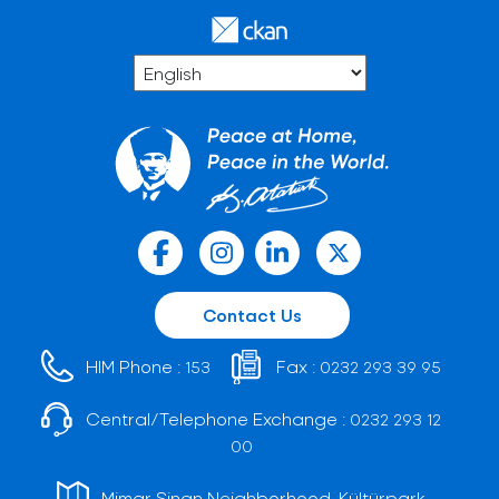
Contact Us
HIM Phone :
Fax :
153
0232 293 39 95
Central/Telephone Exchange :
0232 293 12
00
Mimar Sinan Neighborhood, Kültürpark