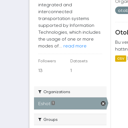
Organ
integrated and
oto
interconnected
transportation systems
supported by Information
Oto
Technologies, which includes
the usage of one or more
Bu ver
modes of...
read more
hattın
CSV
Followers
Datasets
13
1
Organizations
Eshot
1
Groups