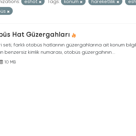
izations:
eshot
Tags:
konum
hareketlilik
es
büs
büs Hat Güzergahları
i seti, farklı otobüs hatlarının güzergahlarına ait konum bilgil
ın benzersiz kimlik numarası, otobüs güzergahının...
10 MB