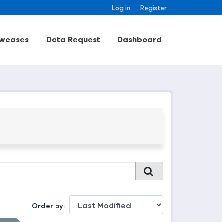
Log in
Register
wcases
Data Request
Dashboard
Order by