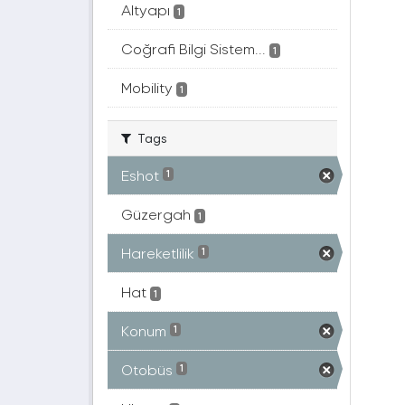
Altyapı
1
Coğrafi Bilgi Sistem...
1
Mobility
1
Tags
Eshot
1
Güzergah
1
Hareketlilik
1
Hat
1
Konum
1
Otobüs
1