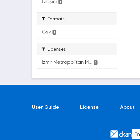
Ulaşım
1
Formats
Csv
1
Licenses
Izmir Metropolitan M...
1
User Guide
License
About