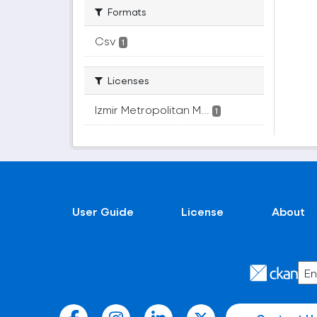
Formats
Csv
1
Licenses
Izmir Metropolitan M...
1
User Guide
License
About