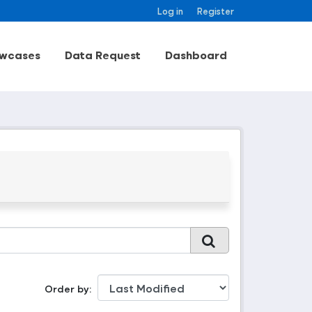
Log in
Register
wcases
Data Request
Dashboard
Order by