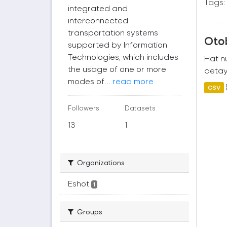
Tags:
integrated and
interconnected
transportation systems
Oto
supported by Information
Technologies, which includes
Hat nu
the usage of one or more
detayl
modes of...
read more
CSV
Followers
Datasets
13
1
Organizations
Eshot
1
Groups