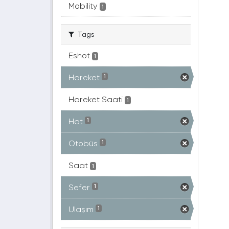
Mobility
1
Tags
Eshot
1
Hareket
1
Hareket Saati
1
Hat
1
Otobüs
1
Saat
1
Sefer
1
Ulaşım
1