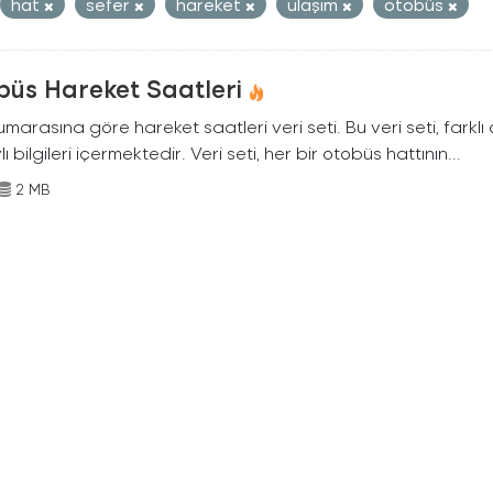
hat
sefer
hareket
ulaşım
otobüs
büs Hareket Saatleri
marasına göre hareket saatleri veri seti. Bu veri seti, farklı
ı bilgileri içermektedir. Veri seti, her bir otobüs hattının...
2 MB