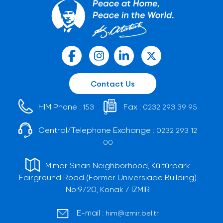
Contact Us
HIM Phone :
Fax :
153
0232 293 39 95
Central/Telephone Exchange :
0232 293 12
00
Mimar Sinan Neighborhood, Kültürpark
Fairground Road (Former Universiade Building)
No:9/20, Konak / İZMİR
E-mail :
him@izmir.bel.tr