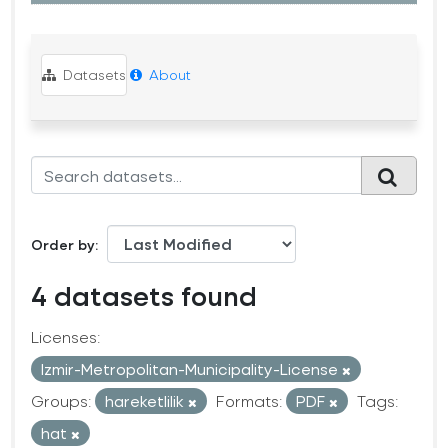
Datasets
About
Order by
4 datasets found
Licenses:
Izmir-Metropolitan-Municipality-License
Groups:
hareketlilik
Formats:
PDF
Tags:
hat