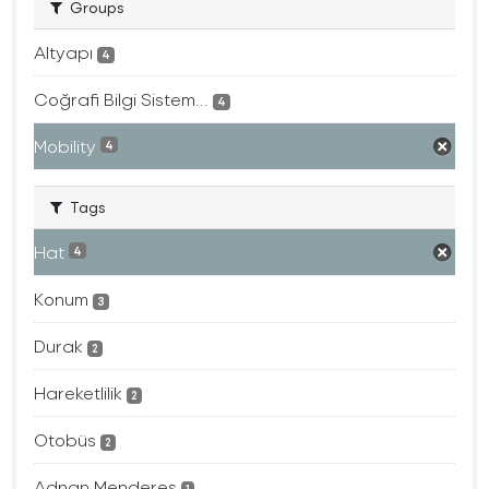
Groups
Altyapı
4
Coğrafi Bilgi Sistem...
4
Mobility
4
Tags
Hat
4
Konum
3
Durak
2
Hareketlilik
2
Otobüs
2
Adnan Menderes