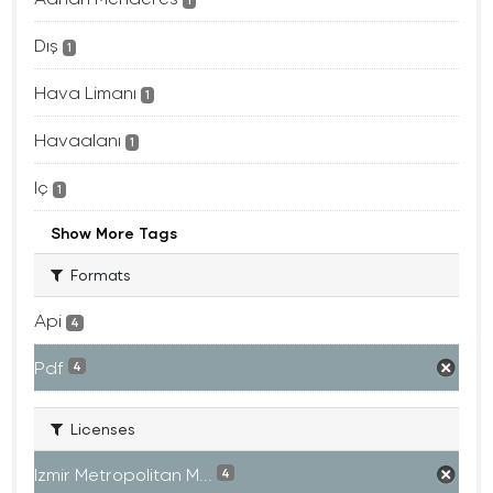
1
Dış
1
Hava Limanı
1
Havaalanı
1
Iç
1
Show More Tags
Formats
Api
4
Pdf
4
Licenses
Izmir Metropolitan M...
4