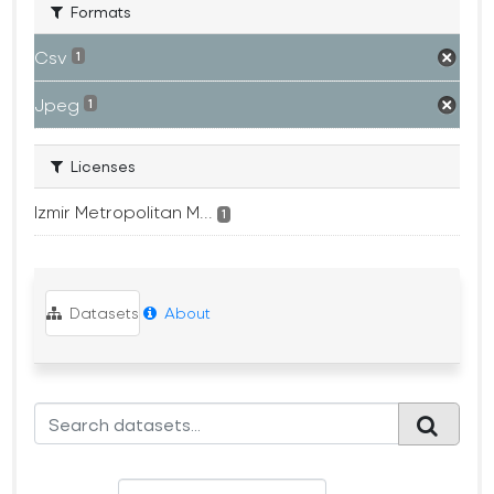
Formats
Csv
1
Jpeg
1
Licenses
Izmir Metropolitan M...
1
Datasets
About