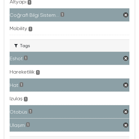
Altyapı
1
Coğrafi Bilgi Sistem...
1
Mobility
1
Tags
Eshot
1
Hareketlilik
1
Hat
1
Izulaş
1
Otobüs
1
Ulaşım
1