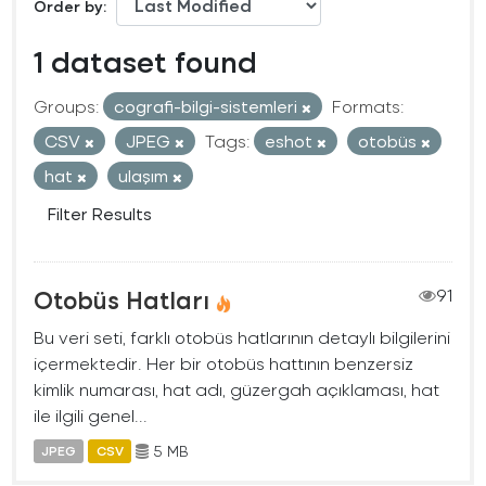
Order by
1 dataset found
Groups:
cografi-bilgi-sistemleri
Formats:
CSV
JPEG
Tags:
eshot
otobüs
hat
ulaşım
Filter Results
Otobüs Hatları
91
Bu veri seti, farklı otobüs hatlarının detaylı bilgilerini
içermektedir. Her bir otobüs hattının benzersiz
kimlik numarası, hat adı, güzergah açıklaması, hat
ile ilgili genel...
5 MB
JPEG
CSV