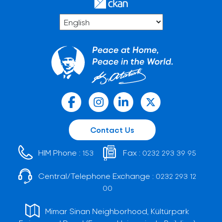
Contact Us
HIM Phone :
Fax :
153
0232 293 39 95
Central/Telephone Exchange :
0232 293 12
00
Mimar Sinan Neighborhood, Kültürpark