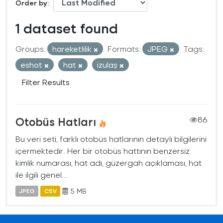
Order by
1 dataset found
Groups:
hareketlilik
Formats:
JPEG
Tags:
eshot
hat
izulaş
Filter Results
Otobüs Hatları
86
Bu veri seti, farklı otobüs hatlarının detaylı bilgilerini
içermektedir. Her bir otobüs hattının benzersiz
kimlik numarası, hat adı, güzergah açıklaması, hat
ile ilgili genel...
5 MB
JPEG
CSV