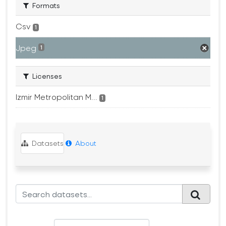
Formats
Csv
1
Jpeg
1
Licenses
Izmir Metropolitan M...
1
Datasets
About