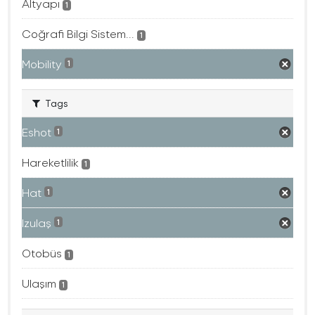
Altyapı
1
Coğrafi Bilgi Sistem...
1
Mobility
1
Tags
Eshot
1
Hareketlilik
1
Hat
1
Izulaş
1
Otobüs
1
Ulaşım
1