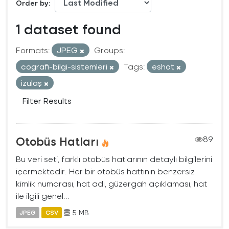
Order by
1 dataset found
Formats:
JPEG
Groups:
cografi-bilgi-sistemleri
Tags:
eshot
izulaş
Filter Results
Otobüs Hatları
89
Bu veri seti, farklı otobüs hatlarının detaylı bilgilerini
içermektedir. Her bir otobüs hattının benzersiz
kimlik numarası, hat adı, güzergah açıklaması, hat
ile ilgili genel...
5 MB
JPEG
CSV