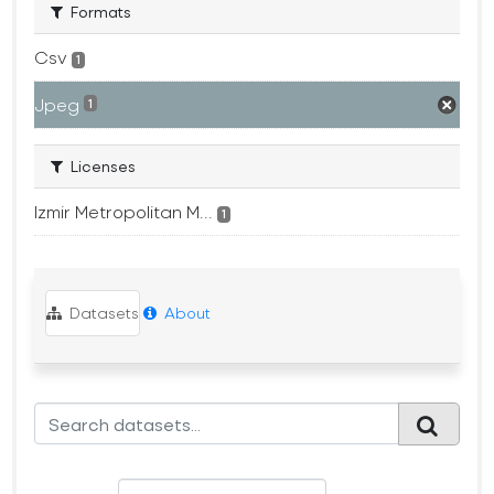
Formats
Csv
1
Jpeg
1
Licenses
Izmir Metropolitan M...
1
Datasets
About