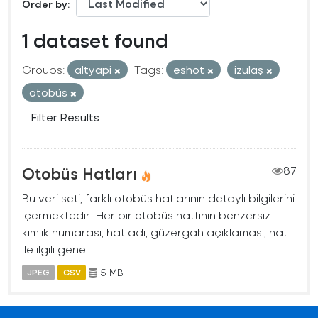
Order by
1 dataset found
Groups:
altyapi
Tags:
eshot
izulaş
otobüs
Filter Results
Otobüs Hatları
87
Bu veri seti, farklı otobüs hatlarının detaylı bilgilerini
içermektedir. Her bir otobüs hattının benzersiz
kimlik numarası, hat adı, güzergah açıklaması, hat
ile ilgili genel...
5 MB
JPEG
CSV