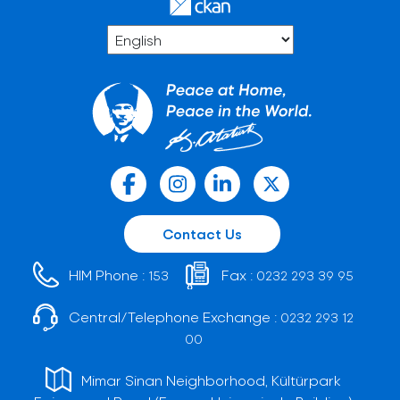
Contact Us
HIM Phone :
Fax :
153
0232 293 39 95
Central/Telephone Exchange :
0232 293 12
00
Mimar Sinan Neighborhood, Kültürpark