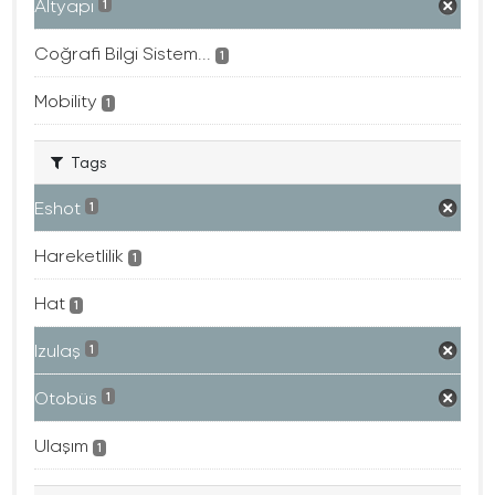
Altyapı
1
Coğrafi Bilgi Sistem...
1
Mobility
1
Tags
Eshot
1
Hareketlilik
1
Hat
1
Izulaş
1
Otobüs
1
Ulaşım
1