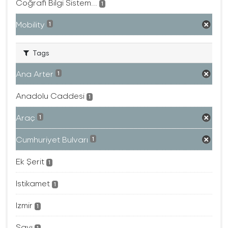
Coğrafi Bilgi Sistem...
1
Mobility
1
Tags
Ana Arter
1
Anadolu Caddesi
1
Araç
1
Cumhuriyet Bulvarı
1
Ek Şerit
1
Istikamet
1
Izmir
1
Sayı