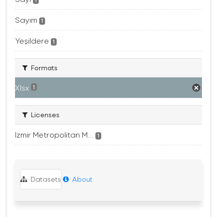
1
Sayım
1
Yeşildere
1
Formats
Xlsx
1
Licenses
Izmir Metropolitan M...
1
Datasets
About