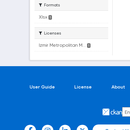
Formats
Xlsx
1
Licenses
Izmir Metropolitan M...
1
User Guide
License
About