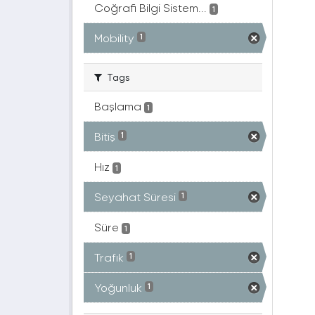
Coğrafi Bilgi Sistem...
1
Mobility
1
Tags
Başlama
1
Bitiş
1
Hız
1
Seyahat Süresi
1
Süre
1
Trafık
1
Yoğunluk
1