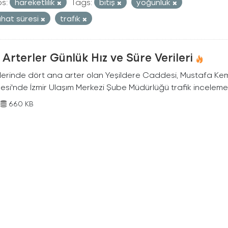
s:
hareketlilik
Tags:
bitiş
yoğunluk
hat süresi
trafık
Arterler Günlük Hız ve Süre Verileri
nlerinde dört ana arter olan Yeşildere Caddesi, Mustafa Ke
si'nde İzmir Ulaşım Merkezi Şube Müdürlüğü trafik inceleme e
660 KB