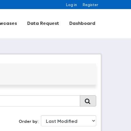
Log in
Register
wcases
Data Request
Dashboard
Order by