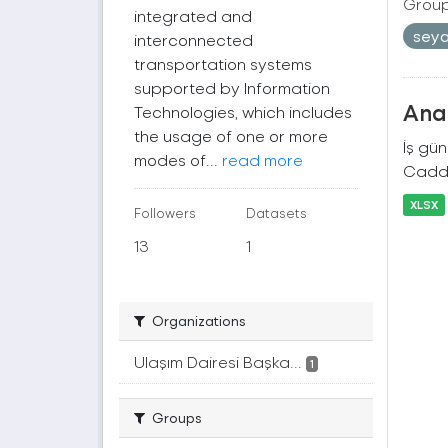
Group
integrated and
seya
interconnected
transportation systems
supported by Information
Ana 
Technologies, which includes
the usage of one or more
İş gü
modes of...
read more
Cadde
XLSX
Followers
Datasets
13
1
Organizations
Ulaşım Dairesi Başka...
1
Groups