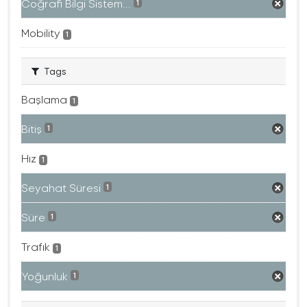
Coğrafi Bilgi Sistem...
1
Mobility
1
Tags
Başlama
1
Bitiş
1
Hız
1
Seyahat Süresi
1
Süre
1
Trafık
1
Yoğunluk
1