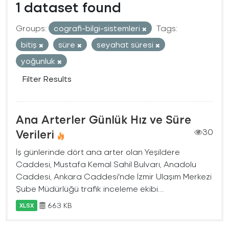
1 dataset found
Groups:
cografi-bilgi-sistemleri
Tags:
bitiş
süre
seyahat süresi
yoğunluk
Filter Results
Ana Arterler Günlük Hız ve Süre
Verileri
30
İş günlerinde dört ana arter olan Yeşildere
Caddesi, Mustafa Kemal Sahil Bulvarı, Anadolu
Caddesi, Ankara Caddesi'nde İzmir Ulaşım Merkezi
Şube Müdürlüğü trafik inceleme ekibi...
663 KB
XLSX