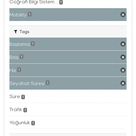
Coğrafi Bilgi Sistem...
1
Mobility
1
Tags
Başlama
1
Bitiş
1
Hız
1
Seyahat Süresi
1
Süre
1
Trafık
1
Yoğunluk
1