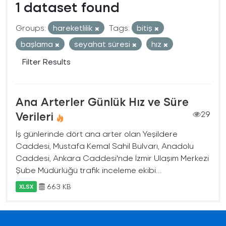
1 dataset found
Groups:
hareketlilik
Tags:
bitiş
başlama
seyahat süresi
hız
Filter Results
Ana Arterler Günlük Hız ve Süre
Verileri
29
İş günlerinde dört ana arter olan Yeşildere
Caddesi, Mustafa Kemal Sahil Bulvarı, Anadolu
Caddesi, Ankara Caddesi'nde İzmir Ulaşım Merkezi
Şube Müdürlüğü trafik inceleme ekibi...
663 KB
XLSX