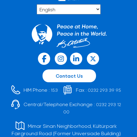
Contact Us
HIM Phone :
Fax :
153
0232 293 39 95
Central/Telephone Exchange :
0232 293 12
00
Mimar Sinan Neighborhood, Kültürpark
Fairground Road (Former Universiade Building)