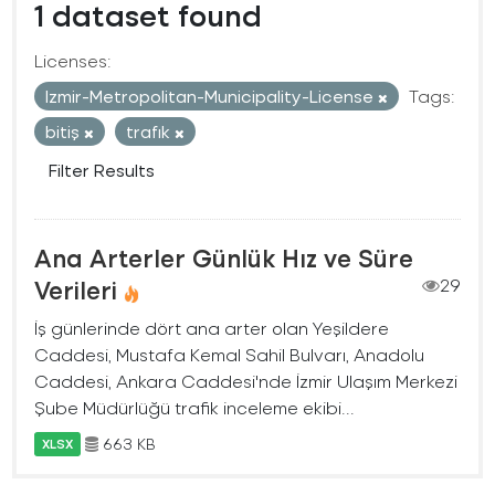
1 dataset found
Licenses:
Izmir-Metropolitan-Municipality-License
Tags:
bitiş
trafık
Filter Results
Ana Arterler Günlük Hız ve Süre
Verileri
29
İş günlerinde dört ana arter olan Yeşildere
Caddesi, Mustafa Kemal Sahil Bulvarı, Anadolu
Caddesi, Ankara Caddesi'nde İzmir Ulaşım Merkezi
Şube Müdürlüğü trafik inceleme ekibi...
663 KB
XLSX