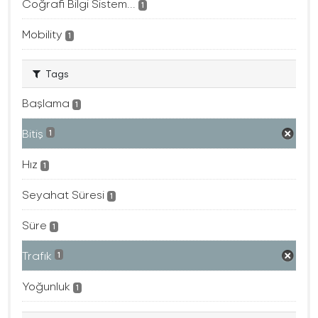
Coğrafi Bilgi Sistem...
1
Mobility
1
Tags
Başlama
1
Bitiş
1
Hız
1
Seyahat Süresi
1
Süre
1
Trafık
1
Yoğunluk
1