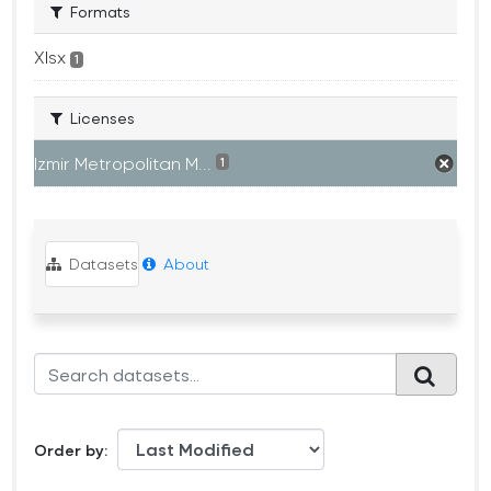
Formats
Xlsx
1
Licenses
Izmir Metropolitan M...
1
Datasets
About
Order by