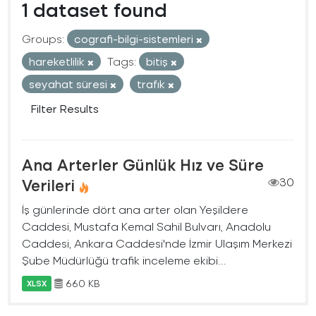
1 dataset found
Groups:
cografi-bilgi-sistemleri
hareketlilik
Tags:
bitiş
seyahat süresi
trafık
Filter Results
Ana Arterler Günlük Hız ve Süre
Verileri
30
İş günlerinde dört ana arter olan Yeşildere
Caddesi, Mustafa Kemal Sahil Bulvarı, Anadolu
Caddesi, Ankara Caddesi'nde İzmir Ulaşım Merkezi
Şube Müdürlüğü trafik inceleme ekibi...
660 KB
XLSX