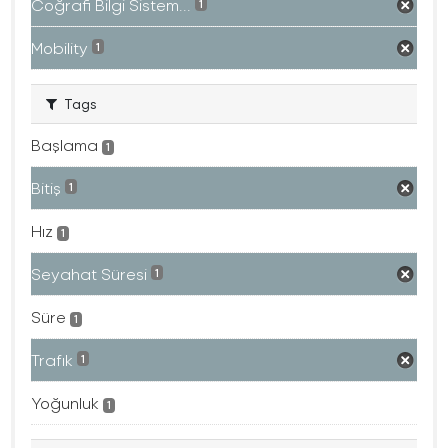
Coğrafi Bilgi Sistem...
1
Mobility
1
Tags
Başlama
1
Bitiş
1
Hız
1
Seyahat Süresi
1
Süre
1
Trafık
1
Yoğunluk
1