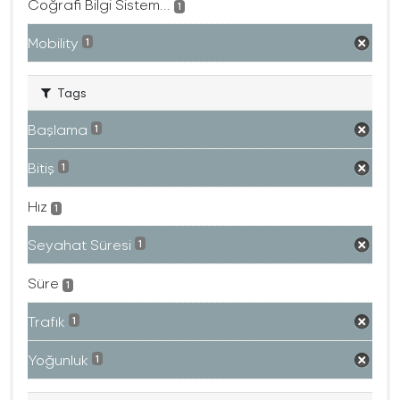
Coğrafi Bilgi Sistem...
1
Mobility
1
Tags
Başlama
1
Bitiş
1
Hız
1
Seyahat Süresi
1
Süre
1
Trafık
1
Yoğunluk
1