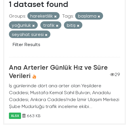
1 dataset found
Groups:
hareketlilik
Tags:
başlama
yoğunluk
trafık
bitiş
seyahat süresi
Filter Results
Ana Arterler Günlük Hız ve Süre
Verileri
29
İş günlerinde dört ana arter olan Yeşildere
Caddesi, Mustafa Kemal Sahil Bulvarı, Anadolu
Caddesi, Ankara Caddesi'nde İzmir Ulaşım Merkezi
Şube Müdürlüğü trafik inceleme ekibi...
663 KB
XLSX