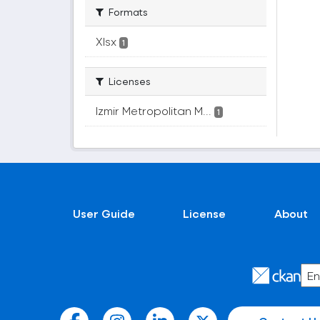
Formats
Xlsx
1
Licenses
Izmir Metropolitan M...
1
User Guide
License
About