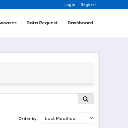
Log in
Register
wcases
Data Request
Dashboard
Order by