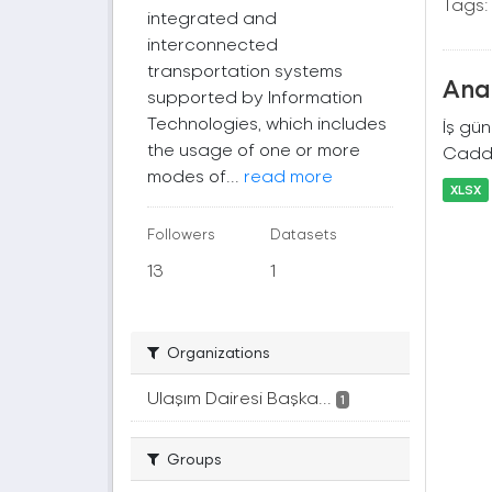
Tags:
integrated and
interconnected
transportation systems
Ana 
supported by Information
Technologies, which includes
İş gü
the usage of one or more
Cadde
modes of...
read more
XLSX
Followers
Datasets
13
1
Organizations
Ulaşım Dairesi Başka...
1
Groups