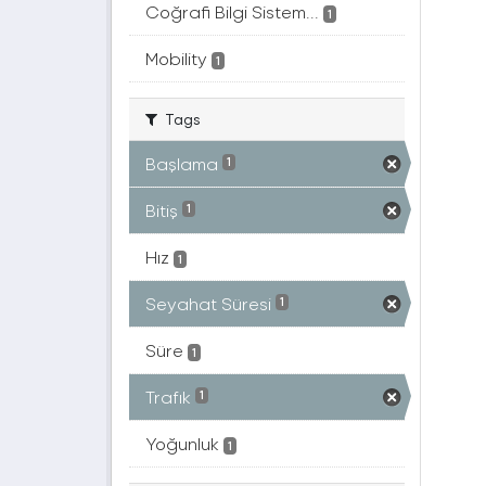
Coğrafi Bilgi Sistem...
1
Mobility
1
Tags
Başlama
1
Bitiş
1
Hız
1
Seyahat Süresi
1
Süre
1
Trafık
1
Yoğunluk
1