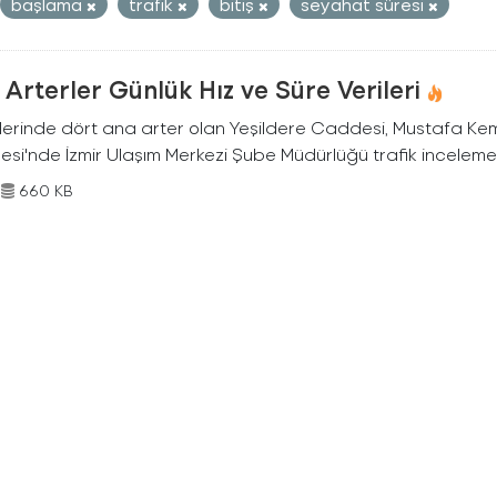
başlama
trafık
bitiş
seyahat süresi
Arterler Günlük Hız ve Süre Verileri
nlerinde dört ana arter olan Yeşildere Caddesi, Mustafa Ke
si'nde İzmir Ulaşım Merkezi Şube Müdürlüğü trafik inceleme e
660 KB