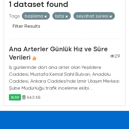
1 dataset found
Tags:
başlama
bitiş
seyahat süresi
Filter Results
Ana Arterler Günlük Hız ve Süre
Verileri
29
İş günlerinde dört ana arter olan Yeşildere
Caddesi, Mustafa Kemal Sahil Bulvarı, Anadolu
Caddesi, Ankara Caddesi'nde İzmir Ulaşım Merkezi
Şube Müdürlüğü trafik inceleme ekibi...
663 KB
XLSX