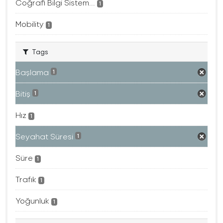
Coğrafi Bilgi Sistem...
1
Mobility
1
Tags
Başlama
1
Bitiş
1
Hız
1
Seyahat Süresi
1
Süre
1
Trafık
1
Yoğunluk
1