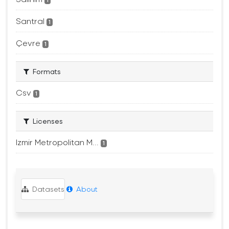
1
Santral
1
Çevre
1
Formats
Csv
1
Licenses
Izmir Metropolitan M...
1
Datasets
About