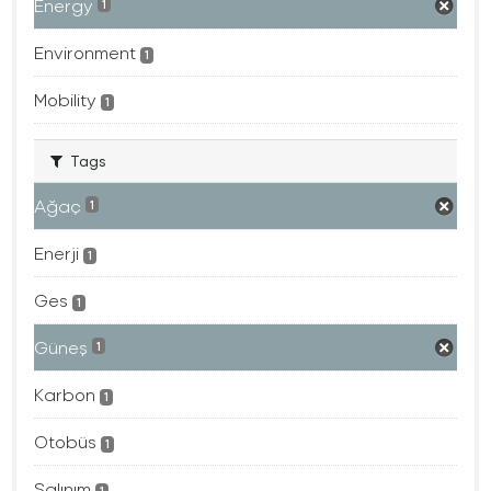
Energy
1
Environment
1
Mobility
1
Tags
Ağaç
1
Enerji
1
Ges
1
Güneş
1
Karbon
1
Otobüs
1
Salınım