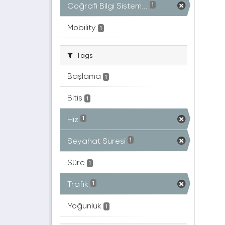
Coğrafi Bilgi Sistem...
1
Mobility
1
Tags
Başlama
1
Bitiş
1
Hız
1
Seyahat Süresi
1
Süre
1
Trafık
1
Yoğunluk
1