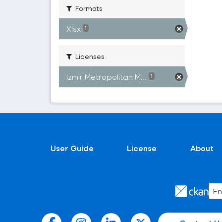
Formats
Xlsx
1
Licenses
Izmir Metropolitan M...
1
User Guide
License
About