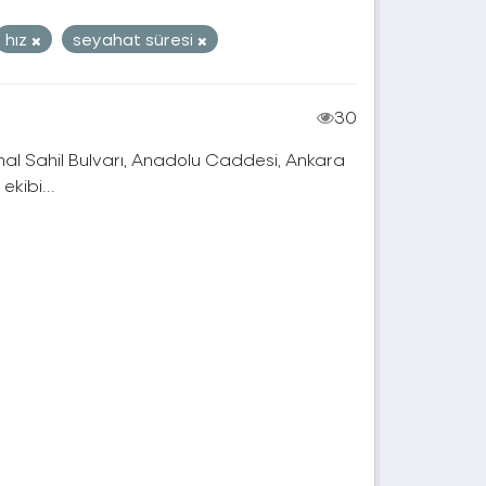
hız
seyahat süresi
30
mal Sahil Bulvarı, Anadolu Caddesi, Ankara
kibi...