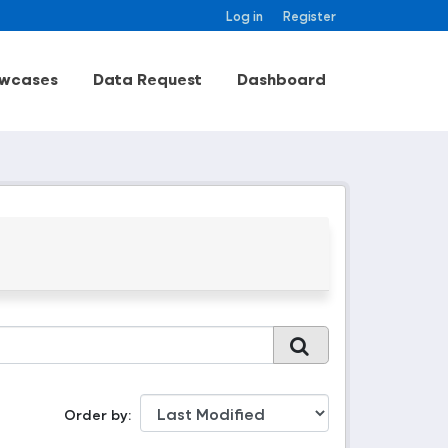
Log in
Register
wcases
Data Request
Dashboard
Order by