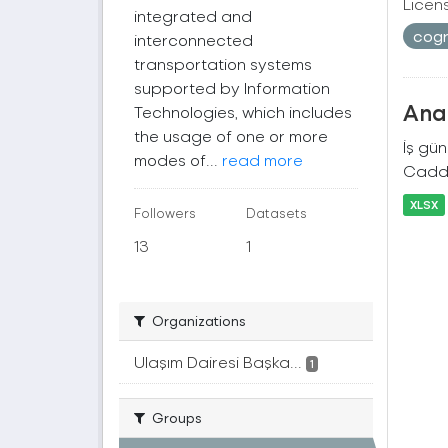
Licen
integrated and
cogr
interconnected
transportation systems
supported by Information
Ana 
Technologies, which includes
the usage of one or more
İş gü
modes of...
read more
Cadde
XLSX
Followers
Datasets
13
1
Organizations
Ulaşım Dairesi Başka...
1
Groups