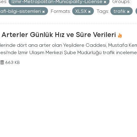
ses:
Izmir-Metropolitan-Municipality-License
Groups:
afi-bilgi-sistemleri
Formats:
XLSX
Tags:
trafık
Arterler Günlük Hız ve Süre Verileri
nlerinde dört ana arter olan Yeşildere Caddesi, Mustafa Ke
si'nde İzmir Ulaşım Merkezi Şube Müdürlüğü trafik inceleme e
663 KB