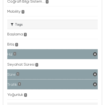
Coğrafi Bilgi Sistem...
1
Mobility
1
Tags
Başlama
1
Bitiş
1
Hız
1
Seyahat Süresi
1
Süre
1
Trafık
1
Yoğunluk
1