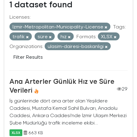
1 dataset found
Licenses:
Izmir-Metropolitan-Municipality-License
Tags:
trafık
süre
hız
Formats:
XLSX
Organizations:
ulasim-dairesi-baskanligi
Filter Results
Ana Arterler Günlük Hız ve Süre
Verileri
29
İş günlerinde dört ana arter olan Yeşildere
Caddesi, Mustafa Kemal Sahil Bulvarı, Anadolu
Caddesi, Ankara Caddesi'nde İzmir Ulaşım Merkezi
Şube Müdürlüğü trafik inceleme ekibi...
663 KB
XLSX