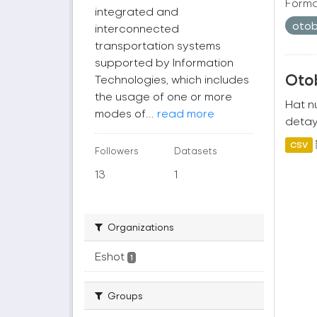
Forma
integrated and
oto
interconnected
transportation systems
supported by Information
Oto
Technologies, which includes
the usage of one or more
Hat nu
modes of...
read more
detayl
CSV
Followers
Datasets
13
1
Organizations
Eshot
1
Groups