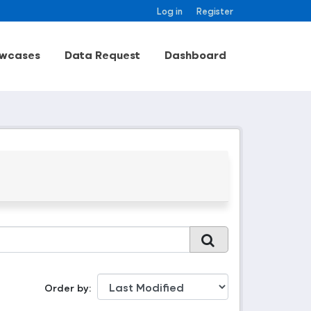
Log in
Register
wcases
Data Request
Dashboard
Order by