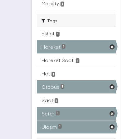
Mobility
1
Tags
Eshot
1
Hareket
1
Hareket Saati
1
Hat
1
Otobüs
1
Saat
1
Sefer
1
Ulaşım
1