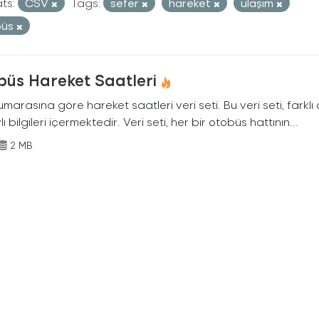
ts:
CSV
Tags:
sefer
hareket
ulaşım
büs
büs Hareket Saatleri
marasına göre hareket saatleri veri seti. Bu veri seti, farklı
ı bilgileri içermektedir. Veri seti, her bir otobüs hattının...
2 MB