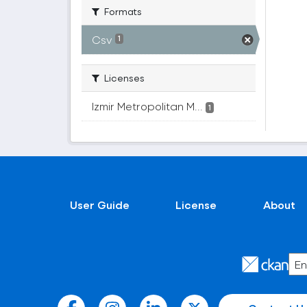
Formats
Csv
1
Licenses
Izmir Metropolitan M...
1
User Guide
License
About