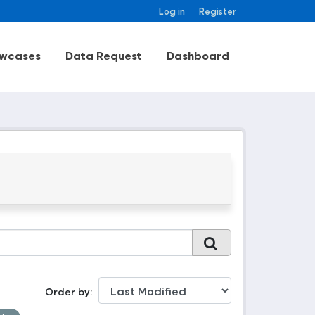
Log in
Register
wcases
Data Request
Dashboard
Order by