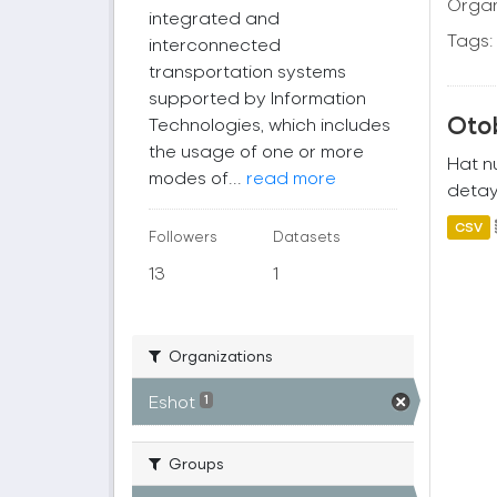
Organ
integrated and
Tags:
interconnected
transportation systems
supported by Information
Oto
Technologies, which includes
the usage of one or more
Hat nu
modes of...
read more
detayl
CSV
Followers
Datasets
13
1
Organizations
Eshot
1
Groups