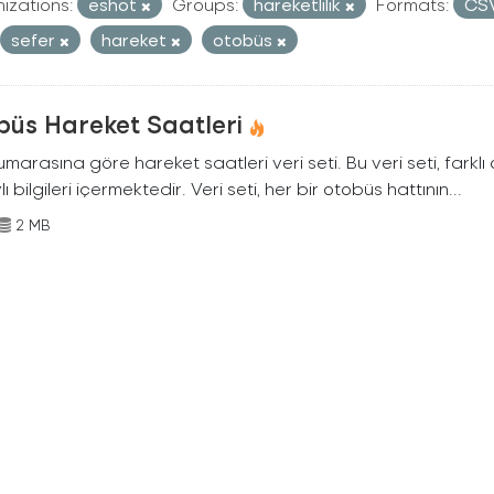
izations:
eshot
Groups:
hareketlilik
Formats:
CS
sefer
hareket
otobüs
büs Hareket Saatleri
marasına göre hareket saatleri veri seti. Bu veri seti, farklı
ı bilgileri içermektedir. Veri seti, her bir otobüs hattının...
2 MB