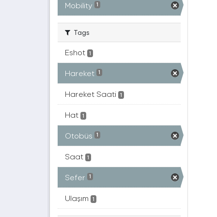
Mobility
1
Tags
Eshot
1
Hareket
1
Hareket Saati
1
Hat
1
Otobüs
1
Saat
1
Sefer
1
Ulaşım
1