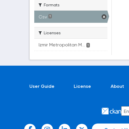
Formats
Csv
1
Licenses
Izmir Metropolitan M...
1
User Guide
License
About