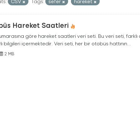
ts:
CSV
Tags:
sefer
hareket
büs Hareket Saatleri
marasına göre hareket saatleri veri seti. Bu veri seti, farklı
ı bilgileri içermektedir. Veri seti, her bir otobüs hattının...
2 MB