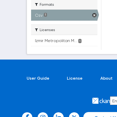
Formats
Csv
1
Licenses
Izmir Metropolitan M...
1
User Guide
License
About