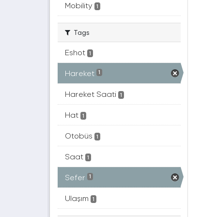
Mobility
1
Tags
Eshot
1
Hareket
1
Hareket Saati
1
Hat
1
Otobüs
1
Saat
1
Sefer
1
Ulaşım
1