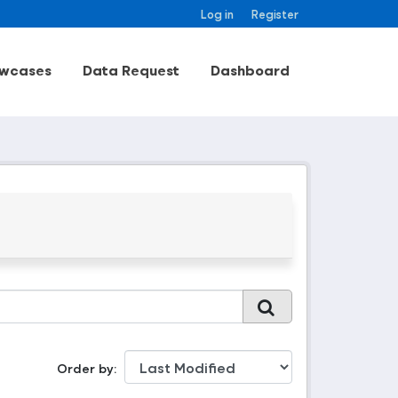
Log in
Register
wcases
Data Request
Dashboard
Order by