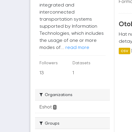
Forma
integrated and
interconnected
transportation systems
Oto
supported by Information
Technologies, which includes
Hat nu
the usage of one or more
detayl
modes of...
read more
CSV
Followers
Datasets
13
1
Organizations
Eshot
1
Groups