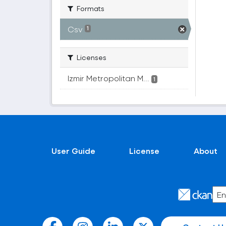
Formats
Csv
1
Licenses
Izmir Metropolitan M...
1
User Guide
License
About