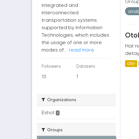
Group
integrated and
oto
interconnected
transportation systems
supported by Information
Oto
Technologies, which includes
the usage of one or more
Hat nu
modes of...
read more
detayl
CSV
Followers
Datasets
13
1
Organizations
Eshot
1
Groups