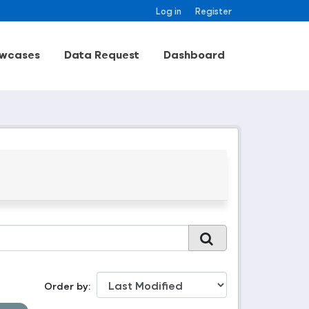
Log in
Register
wcases
Data Request
Dashboard
Order by