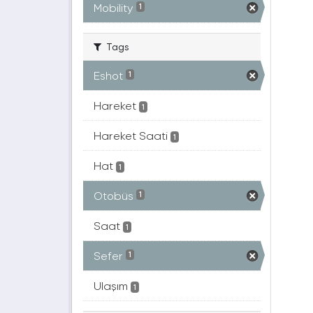
Mobility
1
Tags
Eshot
1
Hareket
1
Hareket Saati
1
Hat
1
Otobüs
1
Saat
1
Sefer
1
Ulaşım
1