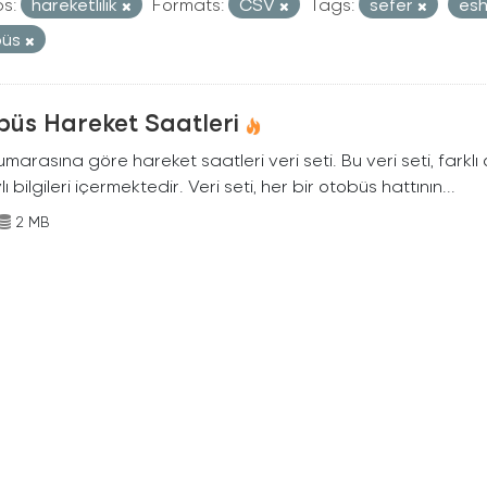
s:
hareketlilik
Formats:
CSV
Tags:
sefer
es
büs
büs Hareket Saatleri
marasına göre hareket saatleri veri seti. Bu veri seti, farklı
ı bilgileri içermektedir. Veri seti, her bir otobüs hattının...
2 MB