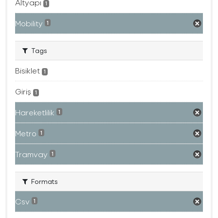
Altyapı
1
Mobility
1
Tags
Bisiklet
1
Giriş
1
Hareketlilik
1
Metro
1
Tramvay
1
Formats
Csv
1