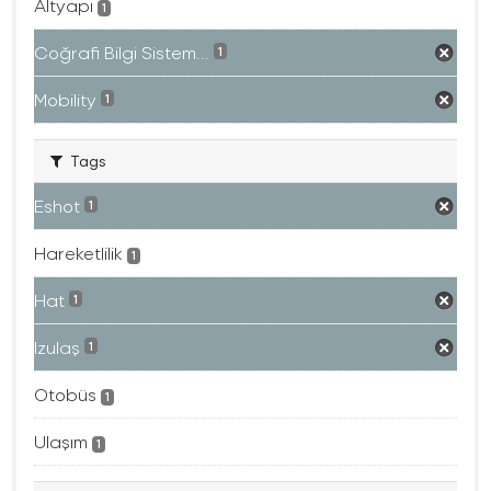
Altyapı
1
Coğrafi Bilgi Sistem...
1
Mobility
1
Tags
Eshot
1
Hareketlilik
1
Hat
1
Izulaş
1
Otobüs
1
Ulaşım
1