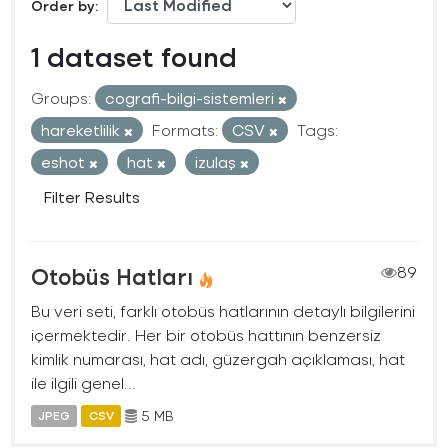
Order by
1 dataset found
Groups:
cografi-bilgi-sistemleri
hareketlilik
Formats:
CSV
Tags:
eshot
hat
izulaş
Filter Results
Otobüs Hatları
89
Bu veri seti, farklı otobüs hatlarının detaylı bilgilerini
içermektedir. Her bir otobüs hattının benzersiz
kimlik numarası, hat adı, güzergah açıklaması, hat
ile ilgili genel...
5 MB
JPEG
CSV