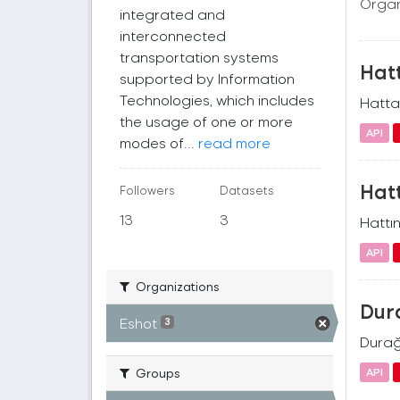
Organ
integrated and
interconnected
transportation systems
Hatt
supported by Information
Technologies, which includes
Hatta 
the usage of one or more
API
modes of...
read more
Hat
Followers
Datasets
13
3
Hattı
API
Organizations
Dur
Eshot
3
Durağ
Groups
API