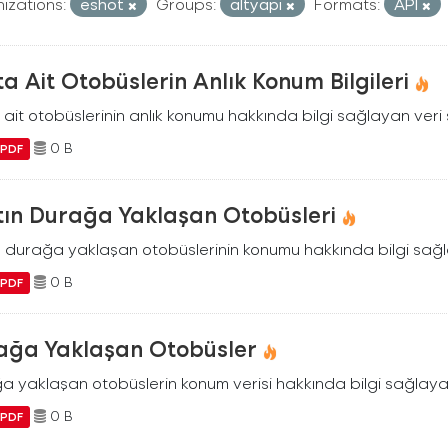
izations:
eshot
Groups:
altyapi
Formats:
API
a Ait Otobüslerin Anlık Konum Bilgileri
ait otobüslerinin anlık konumu hakkında bilgi sağlayan veri 
0 B
PDF
tın Durağa Yaklaşan Otobüsleri
n durağa yaklaşan otobüslerinin konumu hakkında bilgi sağl
0 B
PDF
ağa Yaklaşan Otobüsler
a yaklaşan otobüslerin konum verisi hakkında bilgi sağlayan
0 B
PDF