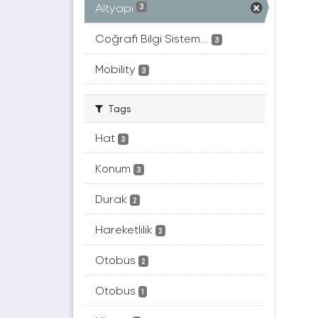
Altyapı
3
Coğrafi Bilgi Sistem...
3
Mobility
3
Tags
Hat
3
Konum
3
Durak
2
Hareketlilik
2
Otobüs
2
Otobus
1