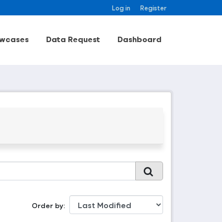
Log in
Register
wcases
Data Request
Dashboard
Order by