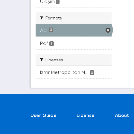
Ulaşım
1
Formats
Api
3
Pdf
3
Licenses
Izmir Metropolitan M...
3
User Guide
License
About