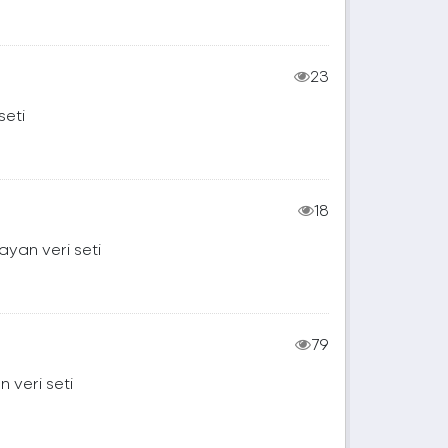
23
seti
18
ayan veri seti
79
 veri seti