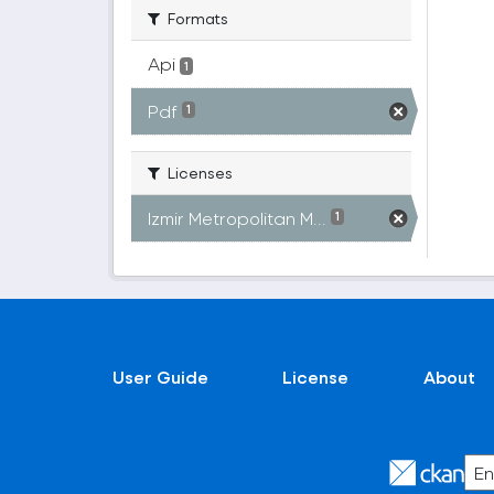
Formats
Api
1
Pdf
1
Licenses
Izmir Metropolitan M...
1
User Guide
License
About