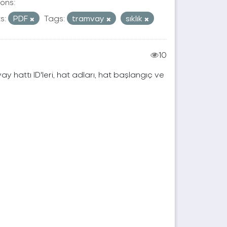
ons:
s:
PDF
Tags:
tramvay
sıklık
10
vay hattı ID'leri, hat adları, hat başlangıç ve