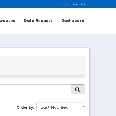
Log in
Register
wcases
Data Request
Dashboard
Order by