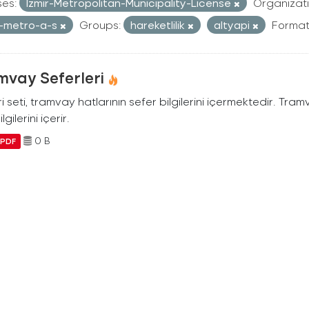
ses:
Izmir-Metropolitan-Municipality-License
Organizati
r-metro-a-s
Groups:
hareketlilik
altyapi
Format
mvay Seferleri
i seti, tramvay hatlarının sefer bilgilerini içermektedir. Tram
ilgilerini içerir.
0 B
PDF