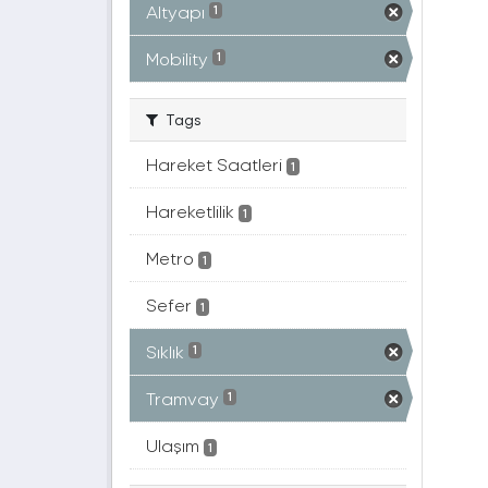
Altyapı
1
Mobility
1
Tags
Hareket Saatleri
1
Hareketlilik
1
Metro
1
Sefer
1
Sıklık
1
Tramvay
1
Ulaşım
1