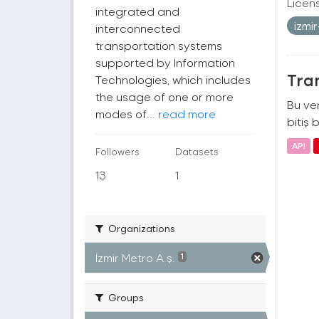
Licen
integrated and
izmi
interconnected
transportation systems
supported by Information
Tra
Technologies, which includes
the usage of one or more
Bu ver
modes of...
read more
bitiş b
API
Followers
Datasets
13
1
Organizations
İzmir Metro A.ş.
1
Groups