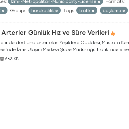
ses:
Izmir-Metropolitan-Municipality-License
Formats:
X
Groups:
hareketlilik
Tags:
trafık
başlama
Arterler Günlük Hız ve Süre Verileri
nlerinde dört ana arter olan Yeşildere Caddesi, Mustafa Ke
si'nde İzmir Ulaşım Merkezi Şube Müdürlüğü trafik inceleme e
663 KB