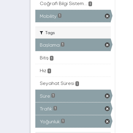
Coğrafi Bilgi Sistem...
1
Mobility
1
Tags
Başlama
1
Bitiş
1
Hız
1
Seyahat Süresi
1
Süre
1
Trafık
1
Yoğunluk
1