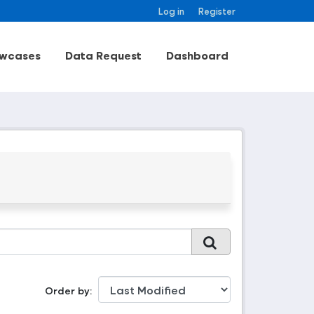
Log in
Register
wcases
Data Request
Dashboard
Order by