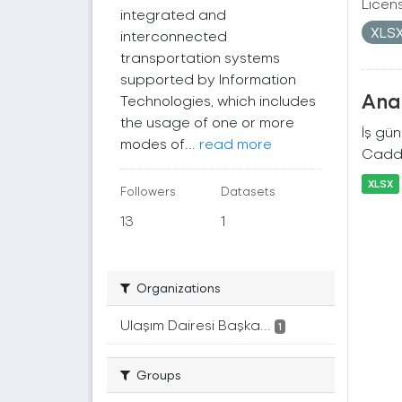
Licen
integrated and
XLS
interconnected
transportation systems
supported by Information
Ana 
Technologies, which includes
the usage of one or more
İş gü
modes of...
read more
Cadde
XLSX
Followers
Datasets
13
1
Organizations
Ulaşım Dairesi Başka...
1
Groups