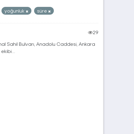
yoğunluk
süre
29
mal Sahil Bulvarı, Anadolu Caddesi, Ankara
kibi...