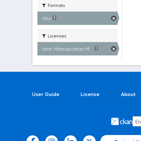
Formats
Xlsx
1
Licenses
Izmir Metropolitan M...
1
User Guide
License
About