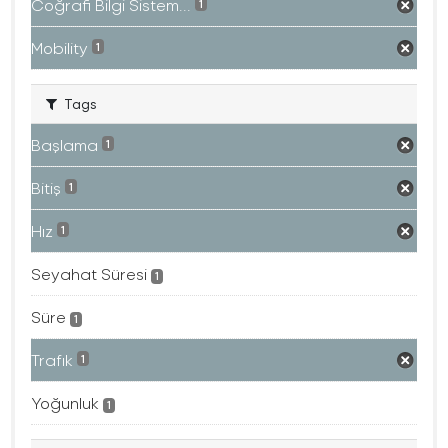
Coğrafi Bilgi Sistem...
1
Mobility
1
Tags
Başlama
1
Bitiş
1
Hız
1
Seyahat Süresi
1
Süre
1
Trafık
1
Yoğunluk
1