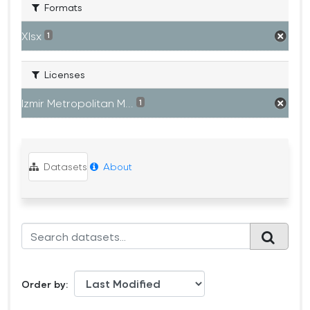
Formats
Xlsx
1
Licenses
Izmir Metropolitan M...
1
Datasets
About
Order by