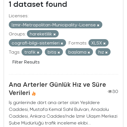
1 dataset found
Licenses:
Izmir-Metropolitan-Municipality-License
Groups:
hareketlilik
cografi-bilgi-sistemleri
Formats:
XLSX
Tags:
trafık
bitiş
başlama
hız
Filter Results
Ana Arterler Günlük Hız ve Süre
Verileri
30
İş günlerinde dört ana arter olan Yeşildere
Caddesi, Mustafa Kemal Sahil Bulvarı, Anadolu
Caddesi, Ankara Caddesi'nde İzmir Ulaşım Merkezi
Şube Müdürlüğü trafik inceleme ekibi...