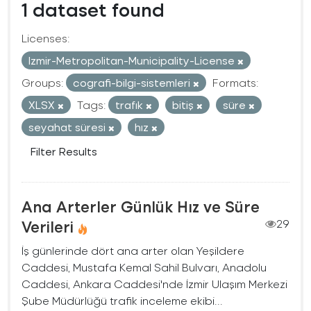
1 dataset found
Licenses:
Izmir-Metropolitan-Municipality-License
Groups:
cografi-bilgi-sistemleri
Formats:
XLSX
Tags:
trafık
bitiş
süre
seyahat süresi
hız
Filter Results
Ana Arterler Günlük Hız ve Süre
Verileri
29
İş günlerinde dört ana arter olan Yeşildere
Caddesi, Mustafa Kemal Sahil Bulvarı, Anadolu
Caddesi, Ankara Caddesi'nde İzmir Ulaşım Merkezi
Şube Müdürlüğü trafik inceleme ekibi...