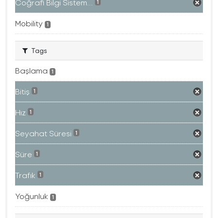
Coğrafi Bilgi Sistem...
1
Mobility
1
Tags
Başlama
1
Bitiş
1
Hız
1
Seyahat Süresi
1
Süre
1
Trafık
1
Yoğunluk
1