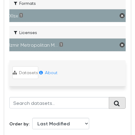
Formats
Xlsx
1
Licenses
Izmir Metropolitan M...
1
Datasets
About
Order by