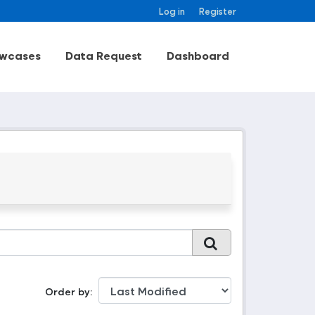
Log in
Register
wcases
Data Request
Dashboard
Order by