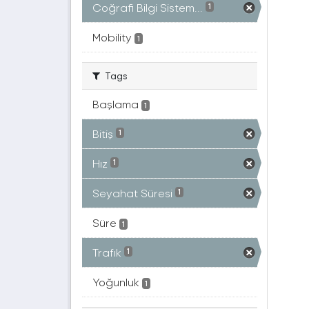
Coğrafi Bilgi Sistem...
1
Mobility
1
Tags
Başlama
1
Bitiş
1
Hız
1
Seyahat Süresi
1
Süre
1
Trafık
1
Yoğunluk
1