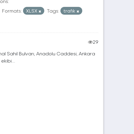
ons:
Formats:
XLSX
Tags:
trafık
29
mal Sahil Bulvarı, Anadolu Caddesi, Ankara
kibi...