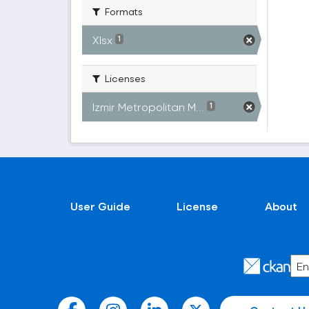
Formats
Xlsx
1
Licenses
Izmir Metropolitan M...
1
User Guide
License
About