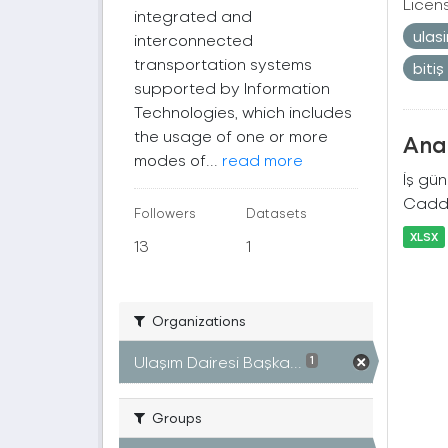
Licen
integrated and
ulas
interconnected
transportation systems
bitiş
supported by Information
Technologies, which includes
the usage of one or more
Ana 
modes of...
read more
İş gü
Cadde
Followers
Datasets
XLSX
13
1
Organizations
Ulaşım Dairesi Başka...
1
Groups