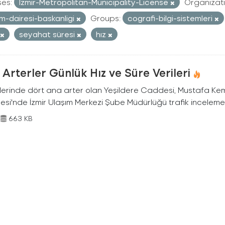
ses:
Izmir-Metropolitan-Municipality-License
Organizati
im-dairesi-baskanligi
Groups:
cografi-bilgi-sistemleri
seyahat süresi
hız
Arterler Günlük Hız ve Süre Verileri
nlerinde dört ana arter olan Yeşildere Caddesi, Mustafa Ke
si'nde İzmir Ulaşım Merkezi Şube Müdürlüğü trafik inceleme e
663 KB