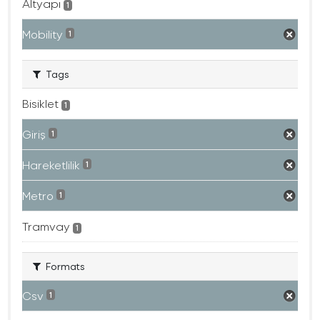
Altyapı
1
Mobility
1
Tags
Bisiklet
1
Giriş
1
Hareketlilik
1
Metro
1
Tramvay
1
Formats
Csv
1