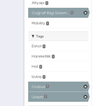
Altyapı
1
Coğrafi Bilgi Sistem...
1
Mobility
1
Tags
Eshot
1
Hareketlilik
1
Hat
1
Izulaş
1
Otobüs
1
Ulaşım
1