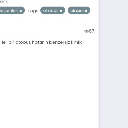
ons:
sistemleri
Tags:
otobüs
ulaşım
87
. Her bir otobüs hattının benzersiz kimlik