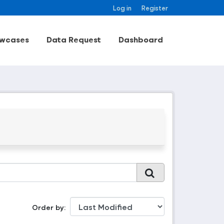
Log in
Register
wcases
Data Request
Dashboard
Order by