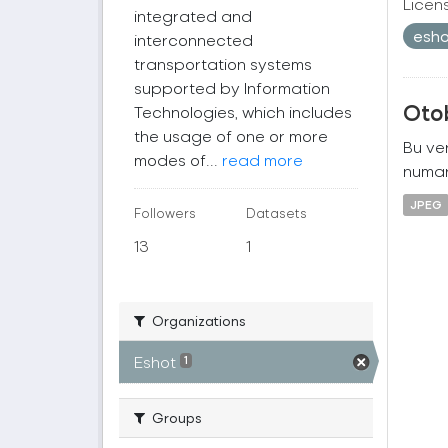
Licen
integrated and
esh
interconnected
transportation systems
supported by Information
Oto
Technologies, which includes
the usage of one or more
Bu ver
modes of...
read more
numara
JPEG
Followers
Datasets
13
1
Organizations
Eshot
1
Groups