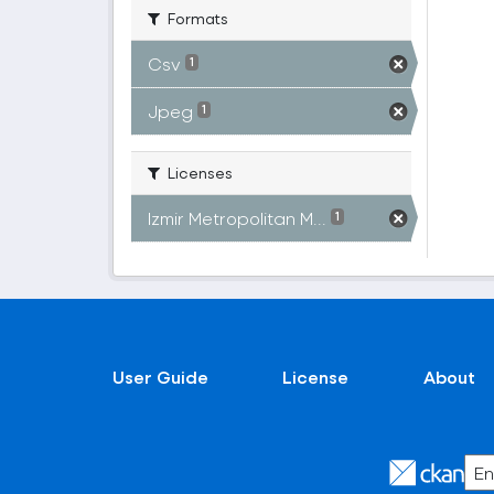
Formats
Csv
1
Jpeg
1
Licenses
Izmir Metropolitan M...
1
User Guide
License
About