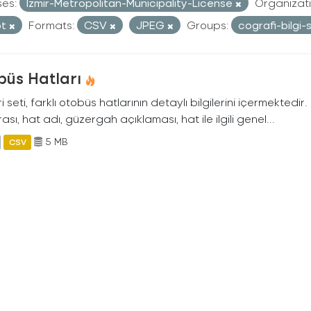
ses:
Izmir-Metropolitan-Municipality-License
Organizati
ot
Formats:
CSV
JPEG
Groups:
cografi-bilgi-
büs Hatları
i seti, farklı otobüs hatlarının detaylı bilgilerini içermektedir
sı, hat adı, güzergah açıklaması, hat ile ilgili genel...
5 MB
CSV